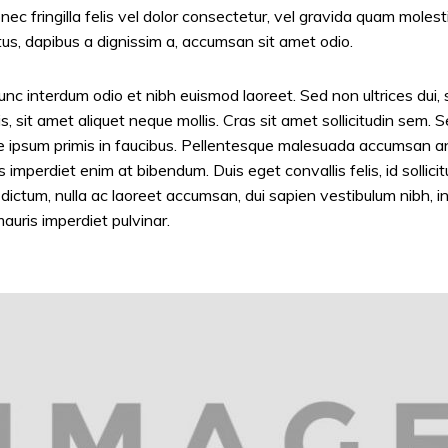
 fringilla felis vel dolor consectetur, vel gravida quam molestie
etus, dapibus a dignissim a, accumsan sit amet odio.
unc interdum odio et nibh euismod laoreet. Sed non ultrices dui,
 sit amet aliquet neque mollis. Cras sit amet sollicitudin sem. S
 ipsum primis in faucibus. Pellentesque malesuada accumsan an
perdiet enim at bibendum. Duis eget convallis felis, id sollici
 dictum, nulla ac laoreet accumsan, dui sapien vestibulum nibh, in
uris imperdiet pulvinar.